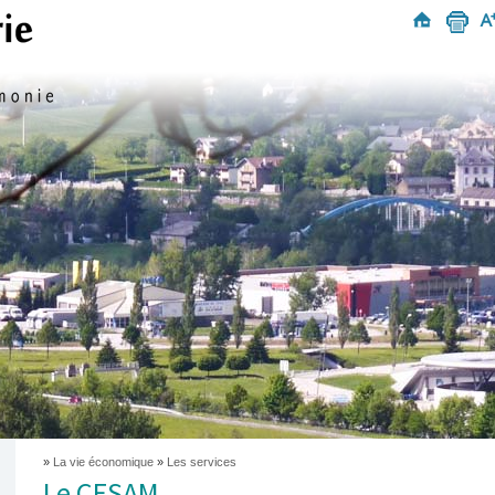
»
La vie économique
»
Les services
Le CESAM