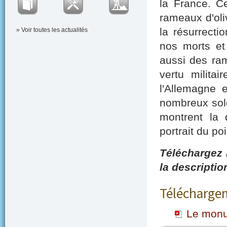
la France. C
rameaux d'oli
la résurrecti
» Voir toutes les actualités
nos morts et
aussi des ram
vertu militai
l'Allemagne 
nombreux sol
montrent la 
portrait du poil
Téléchargez 
la descripti
Téléchargem
Le monu