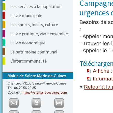
Campagne 
Les services à la population
urgences c
La vie municipale
Besoins de so
Les sports, loisirs, culture
:
La vie pratique, vivre ensemble
- Appeler mo
La vie économique
- Trouver les
- Appeler le 1
Le patrimoine communal
L'intercommunalité
Téléchargem
Affiche 
Mairie de Sainte-Marie-de-Cuines
Informat
Chef Lieu 73130 Sainte-Marie-de-Cuines
«
Retour à la
Tél. 04 79 56 22 35
Courriel :
mairie@stemariedecuines.com